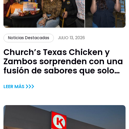
Noticias Destacadas
JULIO 13, 2026
Church’s Texas Chicken y
Zambos sorprenden con una
fusión de sabores que solo
estará disponible por tiempo
LEER MÁS
limitado