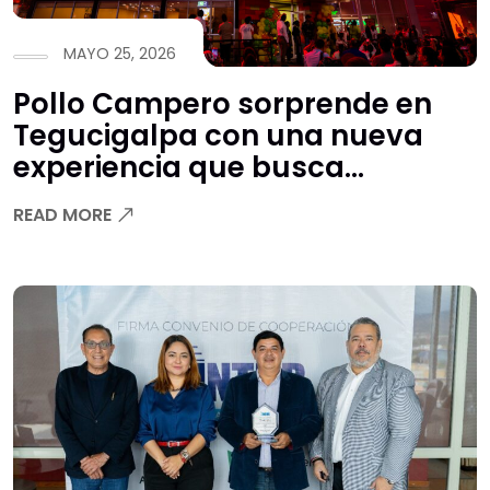
MAYO 25, 2026
Pollo Campero sorprende en
Tegucigalpa con una nueva
experiencia que busca
transformar la forma de vivir
READ MORE
su sabor