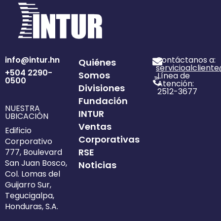
info@intur.hn
Contáctanos a:
Quiénes
servicioalclient
+504 2290-
Somos
Línea de
0500
Atención:
Divisiones
2512-3677
Fundación
NUESTRA
INTUR
UBICACIÓN
Ventas
Edificio
Corporativas
Corporativo
RSE
777, Boulevard
San Juan Bosco,
Noticias
Col. Lomas del
Guijarro Sur,
Tegucigalpa,
Honduras, S.A.