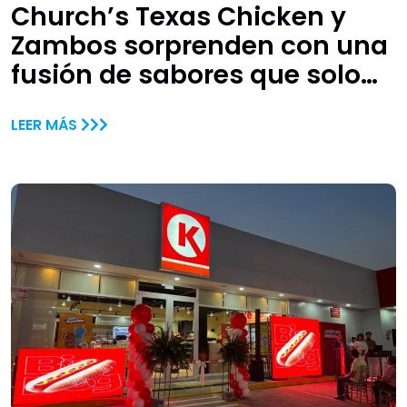
Church’s Texas Chicken y
Zambos sorprenden con una
fusión de sabores que solo
estará disponible por tiempo
LEER MÁS
limitado